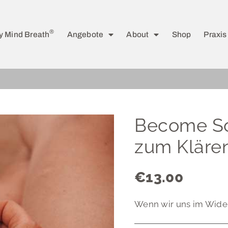
®
y Mind Breath
Angebote
About
Shop
Praxis
Become Sof
zum Kläre
€
13.00
Wenn wir uns im Widers